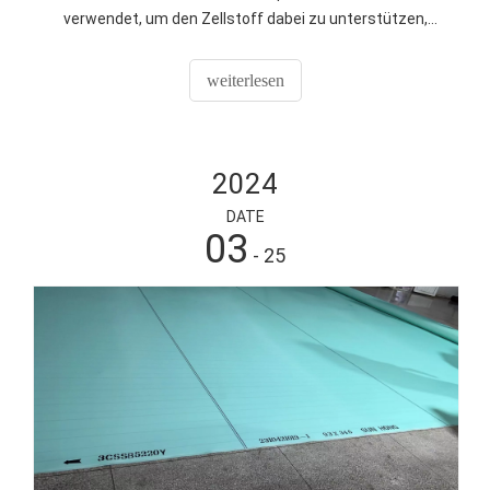
verwendet, um den Zellstoff dabei zu unterstützen,
Feuchtigkeit herauszufiltern und dafür zu sorgen, dass
die Zellstofffasern eine gleichmäßige
weiterlesen
Papierblattstruktur bilden. Der richtige Einsatz des
Formsiebs kann sich direkt auf die Papierqualität und das
Produkt auswirken
2024
DATE
03
- 25