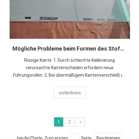
Mögliche Probleme beim Formen des Stoffes
Rissige Kante: 1. Durch schlechte Kalibrierung
verursachte Kantenschäden erfordern neue
Führungsrollen. 2. Bei übermäßigem Kantenverschleiß ist
es notwendig, Schmiermittel hinzuzufügen und die feste
Kantendichtung anzupassen. 3. Wenn die Kante der
weiterlesen
Vakuumbox zu trocken ist, muss die Kantenfixierung
erfolgen Das Gerät sollte zurückgesetzt und die
Schmierung verbessert werden.
1
2
»
häufig2Seite Zum ersten
Seite
Bestimmen