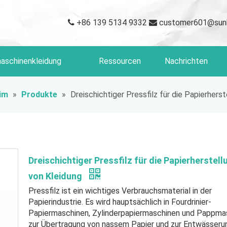
+86 139 5134 9332
customer601@sun


aschinenkleidung
Ressourcen
Nachrichten
im
»
Produkte
»
Dreischichtiger Pressfilz für die Papierhers
Dreischichtiger Pressfilz für die Papierherstell
von Kleidung
Pressfilz ist ein wichtiges Verbrauchsmaterial in der
Papierindustrie. Es wird hauptsächlich in Fourdrinier-
Papiermaschinen, Zylinderpapiermaschinen und Pappma
zur Übertragung von nassem Papier und zur Entwässeru