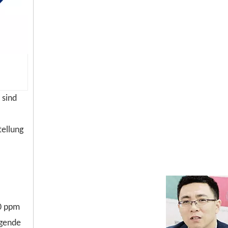
 sind
tellung
00 ppm
agende