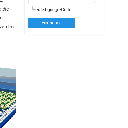
2,
d die
r,
Einreichen
 werden