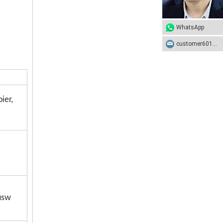
WhatsApp
customer601@sunhongco.com
ier,
usw