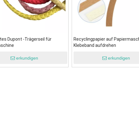
tes Dupont -Trägerseil für
Recyclingpapier auf Papiermasc
schine
Klebeband aufdrehen
erkundigen
erkundigen