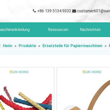
+86 139 5134 9332
customer601@sun


aschinenkleidung
Ressourcen
Nachrichten
:
Heim
»
Produkte
»
Ersatzteile für Papiermaschinen
»