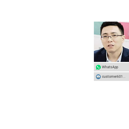
WhatsApp
customer601@sunhongco.com