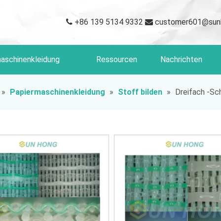
+86 139 5134 9332
customer601@sun


aschinenkleidung
Ressourcen
Nachrichten
»
Papiermaschinenkleidung
»
Stoff bilden
»
Dreifach -Sch