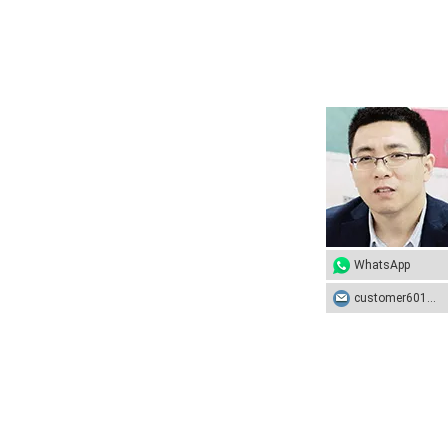
WhatsApp
customer601@sunhongco.com