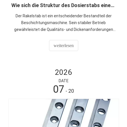
Wie sich die Struktur des Dosierstabs einer Beschichtungsmaschine auf die Beschichtungsqualität auswirkt
Der Rakelstab ist ein entscheidender Bestandteil der
Beschichtungsmaschine. Sein stabiler Betrieb
gewährleistet die Qualitäts- und Dickenanforderungen
der Papierbeschichtung. Sun Hong ist hier, um mit Ihnen
darüber zu sprechen, wie Sie das für Ihr Projekt am
weiterlesen
besten geeignete Gerät auswählen und es warten
können.
2026
DATE
07
- 20