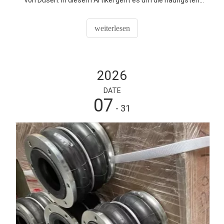
von Düsen. In diesem Artikel geht es um die häufigsten
Ursachen für den Ausfall von Sprühdüsen, darunter
Verstopfung, Korrosion, Erosion und Verschleiß.
weiterlesen
Entdecken Sie effektive Lösungen und Wartungstipps,
um die Düsenleistung zu verbessern und die
Lebensdauer zu verlängern.
2026
DATE
07
- 31