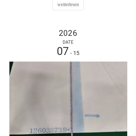
Wellpappenproduktionslinie und dem Schneiden von
weiterlesen
Folien eingesetzt. Mit seiner hervorragenden
Verschleißfestigkeit, hohen Festigkeit und stabilen
Schneidleistung ist das NC-Schneidmesser die ideale
Wahl unter vielen industriellen Schneidwerkzeugen.
2026
DATE
07
- 15