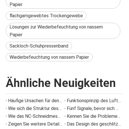
Papier
flachgarngewebtes Trockengewebe
Lösungen zur Wiederbefeuchtung von nassem
Papier
Sackloch-Schuhpressenband
Wiederbefeuchtung von nassem Papier
Ähnliche Neuigkeiten
Häufige Ursachen für den Ausfall von Sprühdüsen und wie man Sprühproblemen vorbeugt
Funktionsprinzip des Luftbalgs und Fehlerverhütung
Wie sich die Struktur des Dosierstabs einer Beschichtungsmaschine auf die Beschichtungsqualität auswirkt
Fünf Signale, bevor sich die Presse verstopft anfühlte
Wie das NC-Schneidmesser die Ansammlung von Papierresten bei der Wellpappenproduktion reduziert
Kennen Sie die Probleme im Zusammenhang mit Pressfilz bei der Papierherstellung?
Zeigen Sie weitere Details zu Informationen zu Polyester-Formgewebe-Verschleiß
Das Design des geschlitzten Siebkorbs