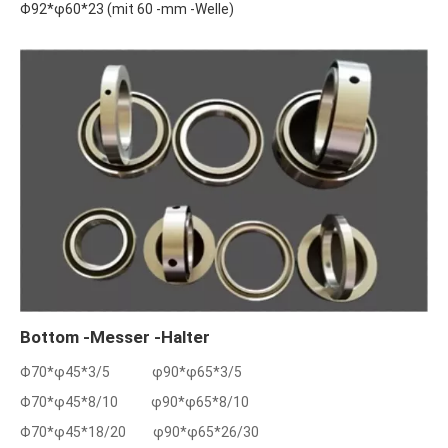
Φ92*φ60*23 (mit 60 -mm -Welle)
Bottom -Messer -Halter
Φ70*φ45*3/5 φ90*φ65*3/5
Φ70*φ45*8/10 φ90*φ65*8/10
Φ70*φ45*18/20 φ90*φ65*26/30