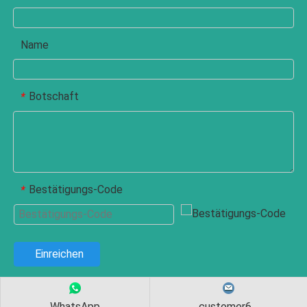
Name
Botschaft
*
Bestätigungs-Code
*
Einreichen
WhatsApp
customer6...