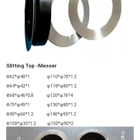
Slitting Top -Messer
Φ62*φ40*1 φ110*φ70*1.2
Φ64*φ42*1 φ118*φ80*1.2
Φ68*φ46*0,8 φ120*φ76*4
Φ75*φ45*1 φ130*φ80*1.2
Φ90*φ60*1.2 φ140*φ95*1.2
Φ100*φ35*1.2 φ150*φ90*2