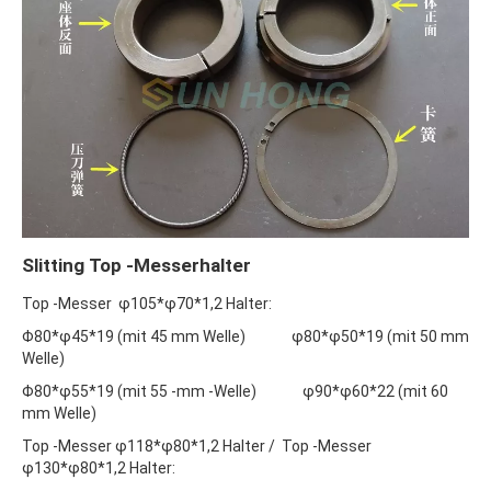
Slitting Top -Messerhalter
Top -Messer φ105*φ70*1,2 Halter:
Φ80*φ45*19 (mit 45 mm Welle) φ80*φ50*19 (mit 50 mm
Welle)
Φ80*φ55*19 (mit 55 -mm -Welle) φ90*φ60*22 (mit 60
mm Welle)
Top -Messer φ118*φ80*1,2 Halter / Top -Messer
φ130*φ80*1,2 Halter: