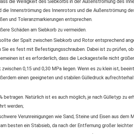
, dass die Welligkeit des Siebkorbs in der Außenströmung des In
d die Innenströmung des Innenrotors und die Außenströmung des
aßen und Toleranzmarkierungen entsprechen.
m äußere Schäden am Siebkorb zu vermeiden.
 sollte der Spalt zwischen Siebkorb und Rotor entsprechend an
Sie es fest mit Befestigungsschrauben. Dabei ist zu prüfen, ob
emeinen ist es erforderlich, dass die Leckagestelle nicht größer
 zwischen 0,15 und 0,30 MPa liegen. Wenn es zu klein ist, beein
außerdem einen geeigneten und stabilen Gülledruck aufrechterha
 betragen. Natürlich ist es auch möglich, je nach Gülletyp zu er
hrt werden;
 schwere Verunreinigungen wie Sand, Steine ​​und Eisen aus dem 
m besten ein Stabsieb, da nach der Entfernung großer leichter V