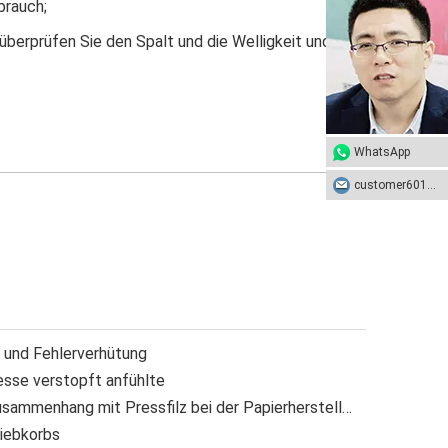
brauch;
überprüfen Sie den Spalt und die Welligkeit und
WhatsApp
customer601@sunhongco.com
s und Fehlerverhütung
resse verstopft anfühlte
Kennen Sie die Probleme im Zusammenhang mit Pressfilz bei der Papierherstellung?
Siebkorbs