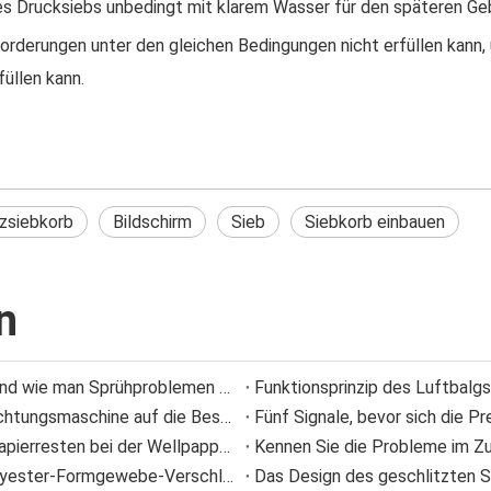
es Drucksiebs unbedingt mit klarem Wasser für den späteren Ge
rderungen unter den gleichen Bedingungen nicht erfüllen kann, 
füllen kann.
tzsiebkorb
Bildschirm
Sieb
Siebkorb einbauen
n
Häufige Ursachen für den Ausfall von Sprühdüsen und wie man Sprühproblemen vorbeugt
Funktionsprinzip des Luftbalg
Wie sich die Struktur des Dosierstabs einer Beschichtungsmaschine auf die Beschichtungsqualität auswirkt
Fünf Signale, bevor sich die P
Wie das NC-Schneidmesser die Ansammlung von Papierresten bei der Wellpappenproduktion reduziert
Zeigen Sie weitere Details zu Informationen zu Polyester-Formgewebe-Verschleiß
Das Design des geschlitzten 