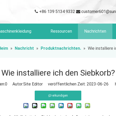
+86 139 5134 9332
customer601@sun


aschinenkleidung
Ressourcen
Nachrichten
Heim
»
Nachricht
»
Produktnachrichten.
»
Wie installiere
Wie installiere ich den Siebkorb?
en:
0
Autor:Site Editor veröffentlichen Zeit: 2023-06-26 H
erkundigen