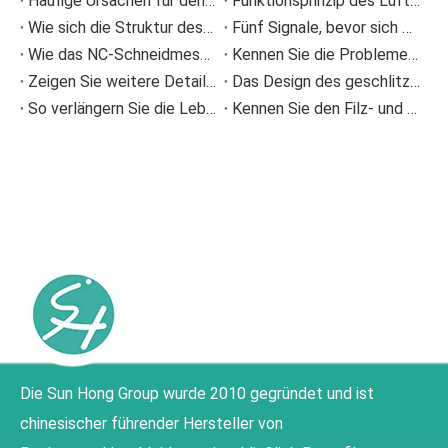
Häufige Ursachen für den Ausfall von Sprühdüsen und wie man Sprühproblemen vorbeugt
Funktionsprinzip des Luftbalgs und Fehlerverhütung
Wie sich die Struktur des Dosierstabs einer Beschichtungsmaschine auf die Beschichtungsqualität auswirkt
Fünf Signale, bevor sich die Presse verstopft anfühlte
Wie das NC-Schneidmesser die Ansammlung von Papierresten bei der Wellpappenproduktion reduziert
Kennen Sie die Probleme im Zusammenhang mit Pressfilz bei der Papierherstellung?
Zeigen Sie weitere Details zu Informationen zu Polyester-Formgewebe-Verschleiß
Das Design des geschlitzten Siebkorbs
So verlängern Sie die Lebensdauer von Pressfilzen in Papiermaschinen
Kennen Sie den Filz- und Drahtablaufalarm?
Die Sun Hong Group wurde 2010 gegründet und ist
chinesischer führender Hersteller von