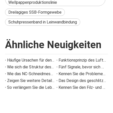
Wellpappenproduktionslinie
Dreilagiges SSB-Formgewebe
Schuhpressenband in Leinwandbindung
Ähnliche Neuigkeiten
Häufige Ursachen für den Ausfall von Sprühdüsen und wie man Sprühproblemen vorbeugt
Funktionsprinzip des Luftbalgs und Fehlerverhütung
Wie sich die Struktur des Dosierstabs einer Beschichtungsmaschine auf die Beschichtungsqualität auswirkt
Fünf Signale, bevor sich die Presse verstopft anfühlte
Wie das NC-Schneidmesser die Ansammlung von Papierresten bei der Wellpappenproduktion reduziert
Kennen Sie die Probleme im Zusammenhang mit Pressfilz bei der Papierherstellung?
Zeigen Sie weitere Details zu Informationen zu Polyester-Formgewebe-Verschleiß
Das Design des geschlitzten Siebkorbs
So verlängern Sie die Lebensdauer von Pressfilzen in Papiermaschinen
Kennen Sie den Filz- und Drahtablaufalarm?