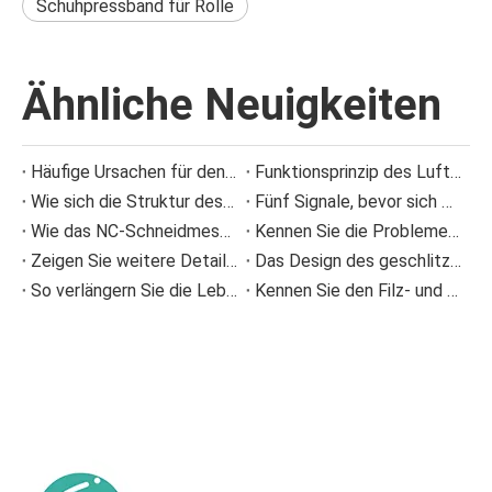
Schuhpressband für Rolle
Ähnliche Neuigkeiten
Häufige Ursachen für den Ausfall von Sprühdüsen und wie man Sprühproblemen vorbeugt
Funktionsprinzip des Luftbalgs und Fehlerverhütung
Wie sich die Struktur des Dosierstabs einer Beschichtungsmaschine auf die Beschichtungsqualität auswirkt
Fünf Signale, bevor sich die Presse verstopft anfühlte
Wie das NC-Schneidmesser die Ansammlung von Papierresten bei der Wellpappenproduktion reduziert
Kennen Sie die Probleme im Zusammenhang mit Pressfilz bei der Papierherstellung?
Zeigen Sie weitere Details zu Informationen zu Polyester-Formgewebe-Verschleiß
Das Design des geschlitzten Siebkorbs
So verlängern Sie die Lebensdauer von Pressfilzen in Papiermaschinen
Kennen Sie den Filz- und Drahtablaufalarm?