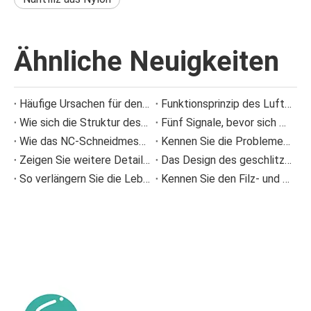
Ähnliche Neuigkeiten
Häufige Ursachen für den Ausfall von Sprühdüsen und wie man Sprühproblemen vorbeugt
Funktionsprinzip des Luftbalgs und Fehlerverhütung
Wie sich die Struktur des Dosierstabs einer Beschichtungsmaschine auf die Beschichtungsqualität auswirkt
Fünf Signale, bevor sich die Presse verstopft anfühlte
Wie das NC-Schneidmesser die Ansammlung von Papierresten bei der Wellpappenproduktion reduziert
Kennen Sie die Probleme im Zusammenhang mit Pressfilz bei der Papierherstellung?
Zeigen Sie weitere Details zu Informationen zu Polyester-Formgewebe-Verschleiß
Das Design des geschlitzten Siebkorbs
So verlängern Sie die Lebensdauer von Pressfilzen in Papiermaschinen
Kennen Sie den Filz- und Drahtablaufalarm?