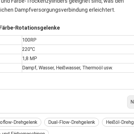
k- und Färbe-Trockenzylinders geeignet sind, was den
glichen Dampfversorgungsverbindung erleichtert.
Färbe-Rotationsgelenke
100RP
220°C
1,8 MP
Dampf, Wasser, Heißwasser, Thermoöl usw.
N
oflow-Drehgelenk
Dual-Flow-Drehgelenk
Heißöl-Drehg
- und Färbemaschinen