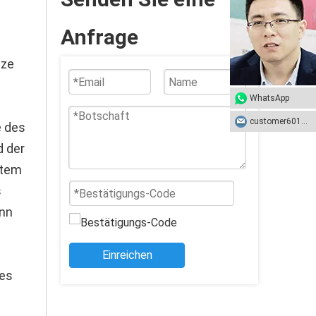
Anfrage
lze
e
WhatsApp
customer601@sunhongco.com
e des
d der
rtem
s
nn
Einreichen
des