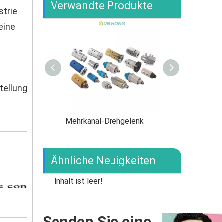
Verwandte Produkte
strie
eine
tellung
Mehrkanal-Drehgelenk
Kaltwasser-Dr
Ähnliche Neuigkeiten
Inhalt ist leer!
Senden Sie eine