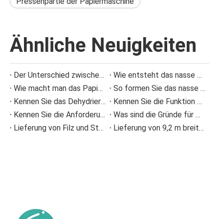
Pressenpartie der Papiermaschine
Ähnliche Neuigkeiten
Der Unterschied zwischen einer Foudrinier-Papiermaschine und einer Zylinderform-Papiermaschine
Wie entsteht das nasse Papierblatt?
Wie macht man das Papier?
So formen Sie das nasse Papierblatt auf der Papiermaschine
Kennen Sie das Dehydrierungsprinzip im Nassbereich einer Papiermaschine?
Kennen Sie die Funktion des Papiermaschinenformgeräts?
Kennen Sie die Anforderungen an die Pressenpartie einer Papiermaschine?
Was sind die Gründe für Papierbrüche in der Trockenpartie der Papiermaschine?
Lieferung von Filz und Stoff
Lieferung von 9,2 m breitem Filz